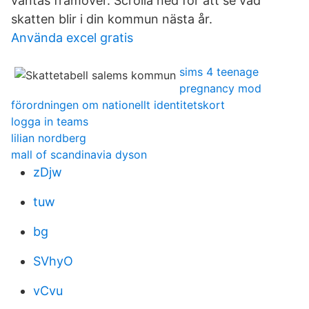
väntas framöver. Scrolla ned för att se vad
skatten blir i din kommun nästa år.
Använda excel gratis
sims 4 teenage
pregnancy mod
förordningen om nationellt identitetskort
logga in teams
lilian nordberg
mall of scandinavia dyson
zDjw
tuw
bg
SVhyO
vCvu