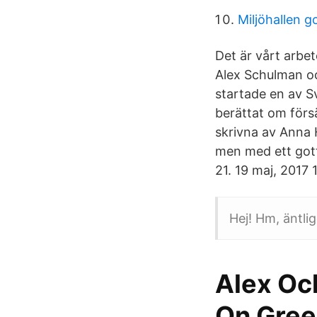
Miljöhallen g
Det är vårt arbet
Alex Schulman o
startade en av Sv
berättat om förs
skrivna av Anna H
men med ett got
21. 19 maj, 2017 
Hej! Hm, äntli
Alex Oc
On Gre