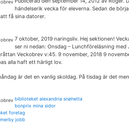
Publicerad den september 14, 2012 av Roger. De
händelserik vecka för eleverna. Sedan de börj
att få sina datorer.
7 oktober, 2019 naringsliv. Hej sektionen! Ve
ser ni nedan: Onsdag – Lunchföreläsning med 
gråttan Veckobrev v:45. 9 november, 2018 9 novembe
s alla haft ett härligt lov.
måndag är det en vanlig skoldag. På tisdag är det me
biblioteket alexandria snøhetta
bonprix mina sidor
ket foretag
mmerby jobb