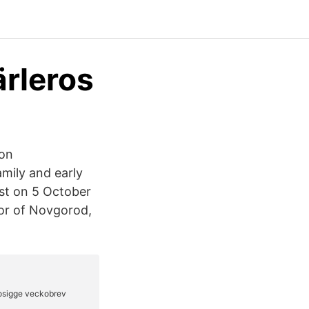
ärleros
 on
mily and early
last on 5 October
nor of Novgorod,