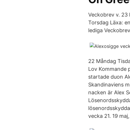
Veckobrev v. 23 
Torsdag Läxa: en
lediga Veckobrev
22 Måndag Tisda
Lov Kommande pr
startade duon Al
Skandinaviens me
nacken är Alex 
Lösenordsskyddad
lösenordsskyddat
vecka 21. 19 maj