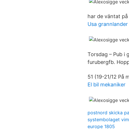
har de väntat på 
Usa grannlander
Torsdag – Pub i 
furubergfb. Hoppa
51 (19-21/12 På 
El bil mekaniker
postnord skicka pa
systembolaget vi
europe 1805