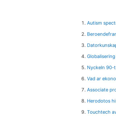
Autism spect
Beroendefram
Datorkunska
Globaliserin
Nyckeln 90-t
Vad ar ekon
Associate pr
Herodotos hi
Touchtech a