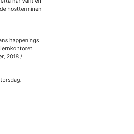
tta har varit en
ade höstterminen
ckans happenings
Jernkontoret
r, 2018 /
ntorsdag.