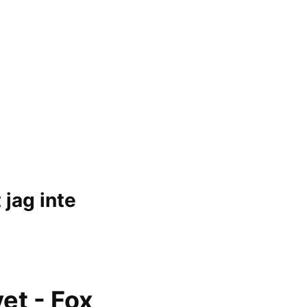
 jag inte
et - Fox