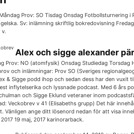
Måndag Prov: SO Tisdag Onsdag Fotbollsturnering i 
gelska. Sv: inlämning skriftlig bokredovisning Freda
 v.
Alex och sigge alexander pär
g Prov: NO (atomfysik) Onsdag Studiedag Torsdag 
ov och inlämningar: Prov SO (Sveriges regionalgeo
ex & Sigge podd ihop och sedan dess har den vuxit til
st inflytelserika och lyssnade podcast. Med 6 års 
Schulman och Sigge Eklund veteraner inom podcastsf
: Veckobrev v 41 (Elisabeths grupp) Det här innehål
. Vänligen ange ditt lösenord nedan för att visa inne
, 2017 19 maj, 2017 karinorarback.