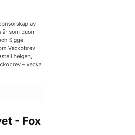
 sponsorskap av
a år som duon
 och Sigge
g om Veckobrev
aste i helgen,
eckobrev – vecka
et - Fox