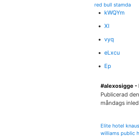
red bull stamda
kWQYm
XI
vyq
eLxcu
Ep
#alexosigge -
Publicerad den
måndags inled
Elite hotel knaus
williams public 