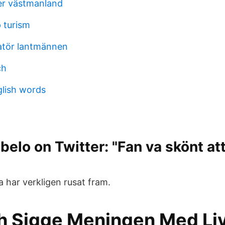
r västmanland
 turism
atör lantmännen
ch
lish words
belo on Twitter: "Fan va skönt att
 har verkligen rusat fram.
h Sigge Meningen Med Liv