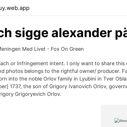
juy.web.app
ch sigge alexander p
Meningen Med Livet - Fox On Green
ach or Infringement intent. I only want to share this
d photos belongs to the rightful owner/ producer. Fa
born into the noble Orlov family in Lyubini in Tver Ob
er] 1737, the son of Grigory Ivanovich Orlov, gover
rigory Grigoryevich Orlov.