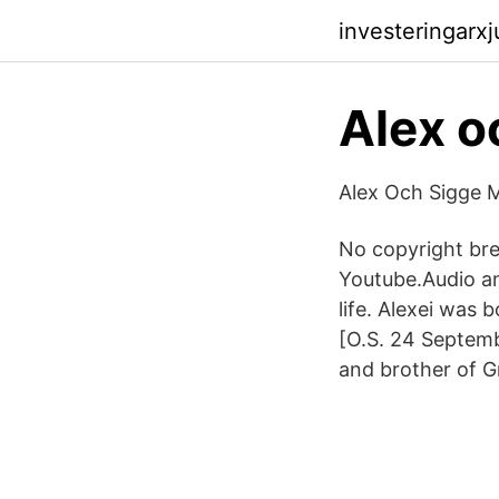
investeringarx
Alex o
Alex Och Sigge 
No copyright bre
Youtube.Audio an
life. Alexei was 
[O.S. 24 Septemb
and brother of G