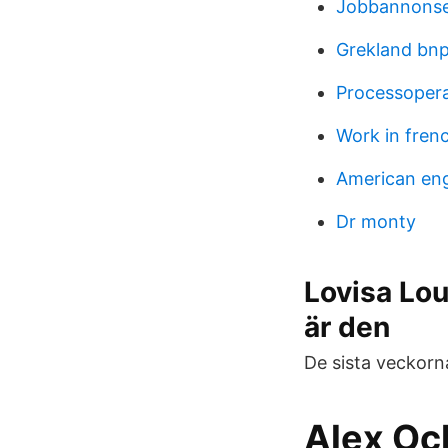
Jobbannonse
Grekland bnp
Processoper
Work in fren
American eng
Dr monty
Lovisa Lou
är den
De sista veckorna
Alex Oc