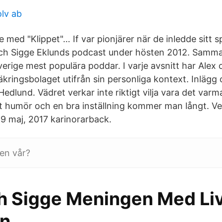
olv ab
e med "Klippet"… If var pionjärer när de inledde sitt
ch Sigge Eklunds podcast under hösten 2012. Samm
erige mest populära poddar. I varje avsnitt har Alex
äkringsbolaget utifrån sin personliga kontext. Inläg
edlund. Vädret verkar inte riktigt vilja vara det varm
t humör och en bra inställning kommer man långt. V
19 maj, 2017 karinorarback.
gen vår?
h Sigge Meningen Med Liv
en