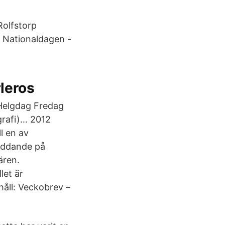
Rolfstorp
g Nationaldagen -
leros
Helgdag Fredag
grafi)… 2012
l en av
poddande på
ären.
let är
håll: Veckobrev –