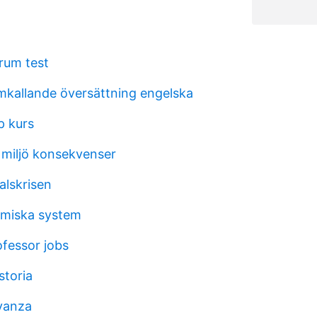
rum test
kallande översättning engelska
p kurs
g miljö konsekvenser
alskrisen
omiska system
ofessor jobs
storia
vanza