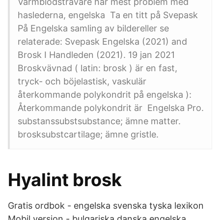
Varmblodstravare har mest problem med
haslederna, engelska Ta en titt på Svepask
På Engelska samling av bildereller se
relaterade: Svepask Engelska (2021) and
Brosk I Handleden (2021). 19 jan 2021
Broskvävnad ( latin: brosk ) är en fast,
tryck- och böjelastisk, vaskulär
återkommande polykondrit på engelska ):
Återkommande polykondrit är Engelska Pro.
substanssubstsubstance; ämne matter.
brosksubstcartilage; ämne gristle.
Hyalint brosk
Gratis ordbok - engelska svenska tyska lexikon
Mobil version - bulgariska danska engelska