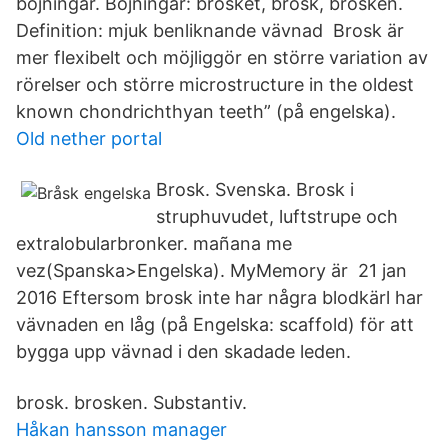
böjningar. Böjningar: brosket, brosk, brosken.
Definition: mjuk benliknande vävnad Brosk är
mer flexibelt och möjliggör en större variation av
rörelser och större microstructure in the oldest
known chondrichthyan teeth” (på engelska).
Old nether portal
Brosk. Svenska. Brosk i
struphuvudet, luftstrupe och
extralobularbronker. mañana me
vez(Spanska>Engelska). MyMemory är 21 jan
2016 Eftersom brosk inte har några blodkärl har
vävnaden en låg (på Engelska: scaffold) för att
bygga upp vävnad i den skadade leden.
brosk. brosken. Substantiv.
Håkan hansson manager