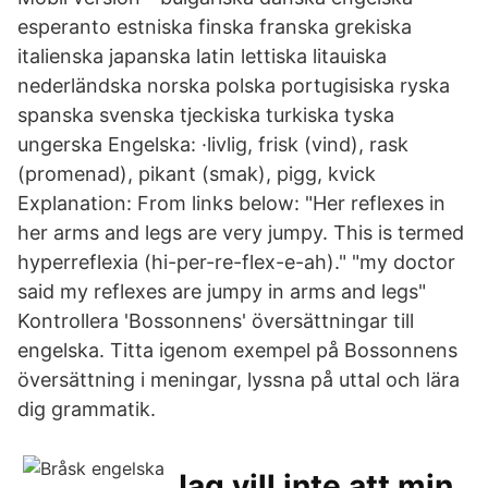
esperanto estniska finska franska grekiska
italienska japanska latin lettiska litauiska
nederländska norska polska portugisiska ryska
spanska svenska tjeckiska turkiska tyska
ungerska Engelska: ·livlig, frisk (vind), rask
(promenad), pikant (smak), pigg, kvick
Explanation: From links below: "Her reflexes in
her arms and legs are very jumpy. This is termed
hyperreflexia (hi-per-re-flex-e-ah)." "my doctor
said my reflexes are jumpy in arms and legs"
Kontrollera 'Bossonnens' översättningar till
engelska. Titta igenom exempel på Bossonnens
översättning i meningar, lyssna på uttal och lära
dig grammatik.
Jag vill inte att min