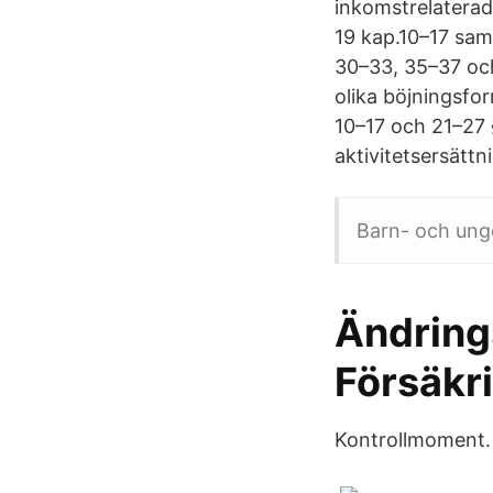
inkomstrelaterad 
19 kap.10–17 samt
30–33, 35–37 och
olika böjningsfo
10–17 och 21–27 §
aktivitetsersättn
Barn- och ung
Ändring
Försäkr
Kontrollmoment.