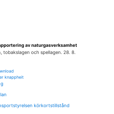
apportering av naturgasverksamhet
n, tobakslagen och spellagen. 28. 8.
ownload
er knappheit
ng
plan
sportstyrelsen körkortstillstånd