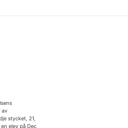
lsens
 av
je stycket, 21,
 en elev på Dec