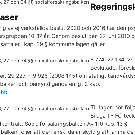
Regeringsk
baser
ing av ej verkställda beslut 2020 och 2016 har den ps
dersgruppen 10-17 år. Genom beslut den 27 juni 2019 
llsätta en. kap. 39 § kommunallagen gäller.
8 774. 27 134. 26
Beslutade, föres
er. 29 227. -19 926 (2008:145) om statligt tandvårdss
sbalken och bemyndigande enligt 2 kap.
ubb
Till lagen hör föl
Bilaga 1 - Förtec
ontrakt Socialförsäkringsbalken Av 110 kap. 13 §
balken följer att den enskilda är skyldig att lämna de