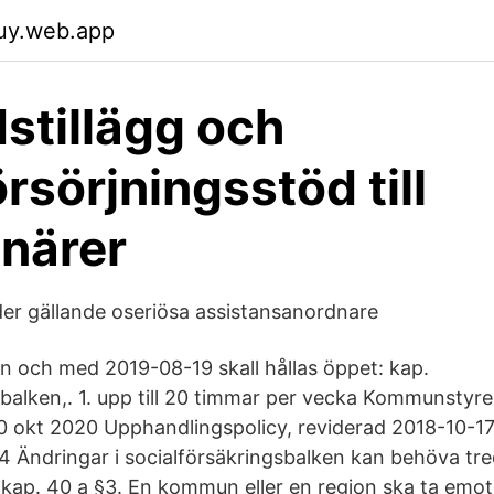
juy.web.app
stillägg och
rsörjningsstöd till
närer
rder gällande oseriösa assistansanordnare
ån och med 2019-08-19 skall hållas öppet: kap.
sbalken,. 1. upp till 20 timmar per vecka Kommunstyre
0 okt 2020 Upphandlingspolicy, reviderad 2018-10-17
4 Ändringar i socialförsäkringsbalken kan behöva tred
9 kap. 40 a §3. En kommun eller en region ska ta emot