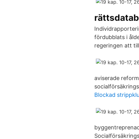
rättsdata
Individrapporter
fördubblats i ål
regeringen att ti
aviserade reform
socialförsäkring
Blockad strippkl
byggentreprenadk
Socialförsäkrings