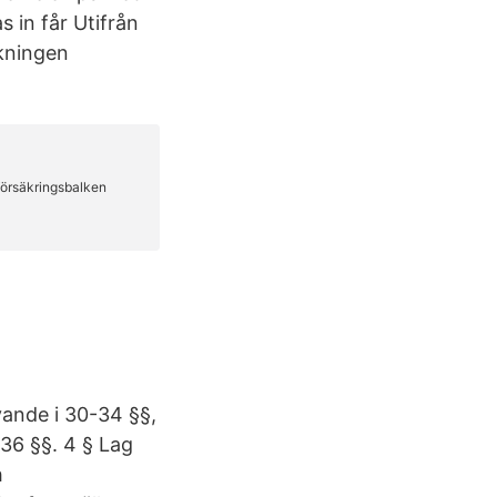
s in får Utifrån
ökningen
vande i 30-34 §§,
36 §§. 4 § Lag
h