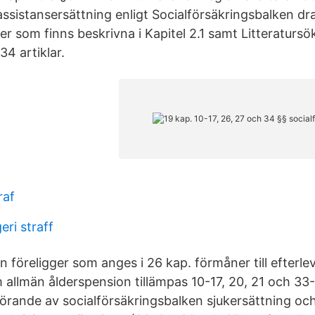
l assistansersättning enligt Socialförsäkringsbalken dra
r som finns beskrivna i Kapitel 2.1 samt Litteraturs
34 artiklar.
raf
ri straff
n föreligger som anges i 26 kap. förmåner till efterle
 allmän ålderspension tillämpas 10-17, 20, 21 och 33-
förande av socialförsäkringsbalken sjukersättning oc