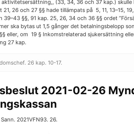
aktivitetsersättning,, (33, 34, 36 och 37 kap.) skulle 
 21, 26 och 27 §§ hade tillämpats på 5, 11, 13–15, 19, 
 39–43 §§, 91 kap. 25, 26, 34 och 36 §§ ordet ”Förs
rmer ska bytas ut 1,5 gånger det betalningsbelopp som
§ eller, om 19 § Inkomstrelaterad sjukersättning elle
ing 27 kap.
domschef. 26 kap. 10-17.
sbeslut 2021-02-26 Myn
ingskassan
 Sann. 2021VFN93. 26.