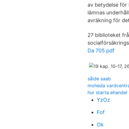
av betydelse fö
lämnas underhåll
avräkning för de
27 biblioteket fr
socialförsäkrings
Da 705 pdf
sålde saab
moheda vardcentra
hur starta ehandel
YzOz
Fof
Ok