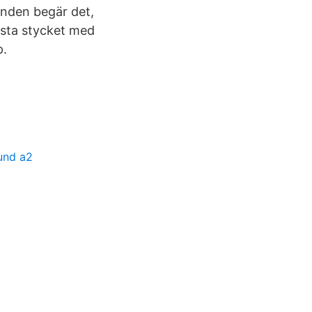
nden begär det,
rsta stycket med
p.
fund a2