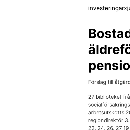
investeringarx
Bostad
äldrefö
pensio
Förslag till åtgä
27 biblioteket fr
socialförsäkring
arbetsutskotts 2
regiondirektör 3.
22, 24, 26, 27 1