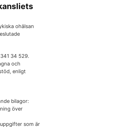
ansliets
ykiska ohälsan
beslutade
 341 34 529.
lagna och
töd, enligt
jande bilagor:
kning över
 uppgifter som är