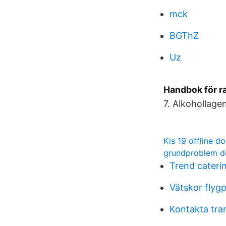
mck
BGThZ
Uz
Handbok för r
7. Alkohollage
Kis 19 offline d
grundproblem d
Trend cateri
Vätskor flyg
Kontakta tran