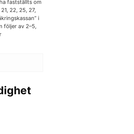
ha fastställts om
21, 22, 25, 27,
äkringskassan” i
 följer av 2–5,
r
dighet